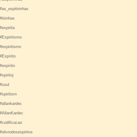
#as_espitirinhas
#tirinhas
#espirita
#Espiritismo
#espiritismo
#Espírito
#espírito
#spiritoj
#soul
#spiritism
#allankardec
#AllanKardec
#codificacao
#olivrodosespiritos