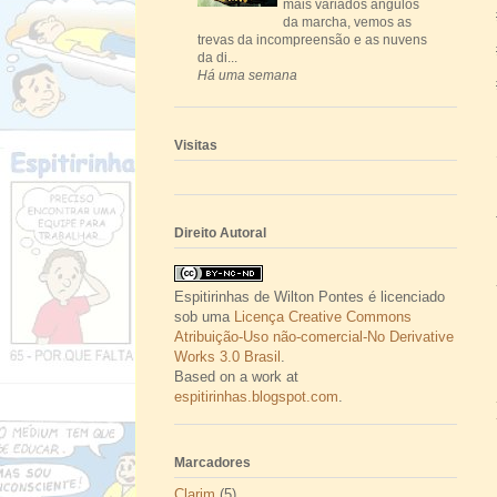
mais variados ângulos
da marcha, vemos as
trevas da incompreensão e as nuvens
da di...
Há uma semana
Visitas
Direito Autoral
Espitirinhas
de
Wilton Pontes
é licenciado
sob uma
Licença Creative Commons
Atribuição-Uso não-comercial-No Derivative
Works 3.0 Brasil
.
Based on a work at
espitirinhas.blogspot.com
.
Marcadores
Clarim
(5)