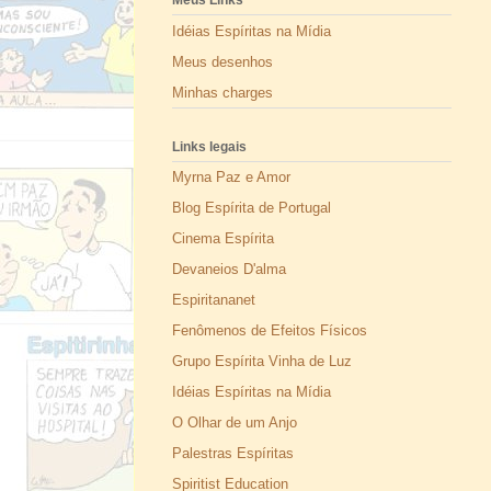
Meus Links
Idéias Espíritas na Mídia
Meus desenhos
Minhas charges
Links legais
Myrna Paz e Amor
Blog Espírita de Portugal
Cinema Espírita
Devaneios D'alma
Espiritananet
Fenômenos de Efeitos Físicos
Grupo Espírita Vinha de Luz
Idéias Espíritas na Mídia
O Olhar de um Anjo
Palestras Espíritas
Spiritist Education