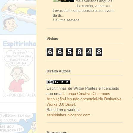
mais variados ângulos
da marcha, vemos as
trevas da incompreensão e as nuvens
da di...
Há uma semana
Visitas
6
6
5
8
4
8
Direito Autoral
Espitirinhas
de
Wilton Pontes
é licenciado
sob uma
Licença Creative Commons
Atribuição-Uso não-comercial-No Derivative
Works 3.0 Brasil
.
Based on a work at
espitirinhas.blogspot.com
.
Marcadores