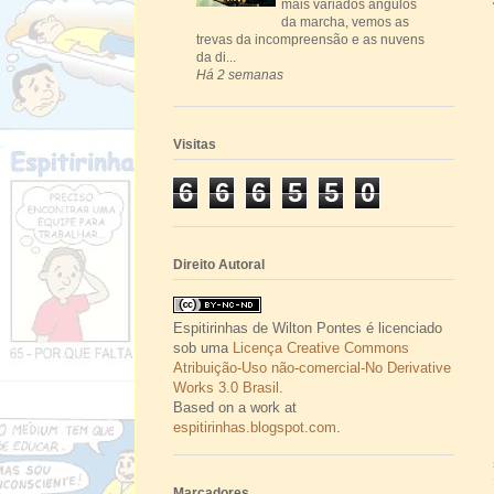
mais variados ângulos
da marcha, vemos as
trevas da incompreensão e as nuvens
da di...
Há 2 semanas
Visitas
6
6
6
5
5
0
Direito Autoral
Espitirinhas
de
Wilton Pontes
é licenciado
sob uma
Licença Creative Commons
Atribuição-Uso não-comercial-No Derivative
Works 3.0 Brasil
.
Based on a work at
espitirinhas.blogspot.com
.
Marcadores