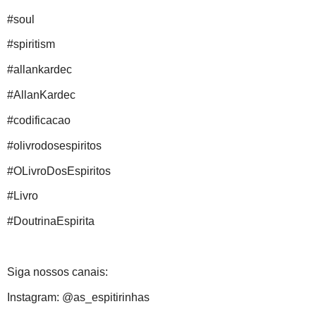
#soul
#spiritism
#allankardec
#AllanKardec
#codificacao
#olivrodosespiritos
#OLivroDosEspiritos
#Livro
#DoutrinaEspirita
Siga nossos canais:
Instagram: @as_espitirinhas