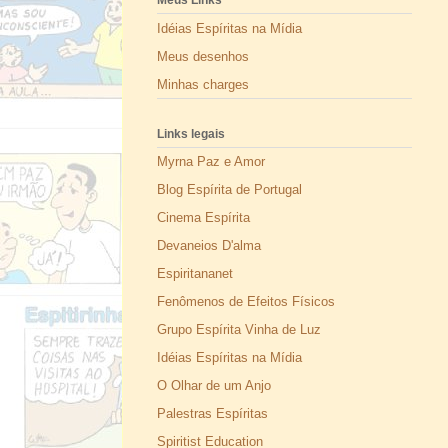
Meus Links
Idéias Espíritas na Mídia
Meus desenhos
Minhas charges
Links legais
Myrna Paz e Amor
Blog Espírita de Portugal
Cinema Espírita
Devaneios D'alma
Espiritananet
Fenômenos de Efeitos Físicos
Grupo Espírita Vinha de Luz
Idéias Espíritas na Mídia
O Olhar de um Anjo
Palestras Espíritas
Spiritist Education