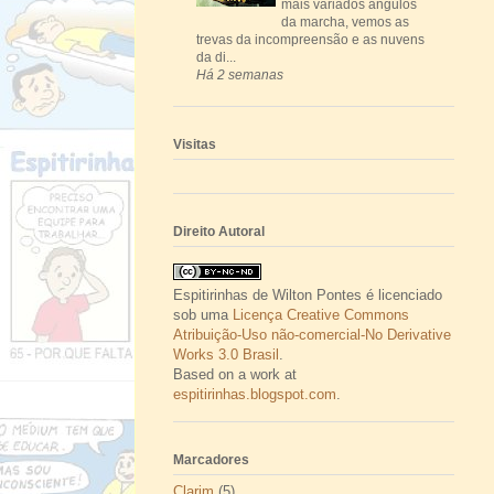
mais variados ângulos
da marcha, vemos as
trevas da incompreensão e as nuvens
da di...
Há 2 semanas
Visitas
Direito Autoral
Espitirinhas
de
Wilton Pontes
é licenciado
sob uma
Licença Creative Commons
Atribuição-Uso não-comercial-No Derivative
Works 3.0 Brasil
.
Based on a work at
espitirinhas.blogspot.com
.
Marcadores
Clarim
(5)