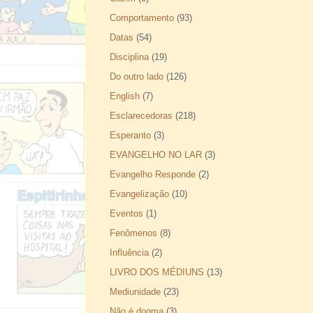
Comportamento
(93)
Datas
(54)
Disciplina
(19)
Do outro lado
(126)
English
(7)
Esclarecedoras
(218)
Esperanto
(3)
EVANGELHO NO LAR
(3)
Evangelho Responde
(2)
Evangelização
(10)
Eventos
(1)
Fenômenos
(8)
Influência
(2)
LIVRO DOS MÉDIUNS
(13)
Mediunidade
(23)
Não é dogma
(3)