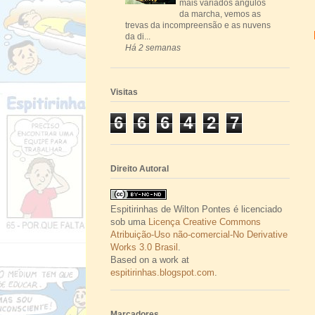
mais variados ângulos
da marcha, vemos as
trevas da incompreensão e as nuvens
da di...
Há 2 semanas
Visitas
6
6
6
4
2
7
Direito Autoral
Espitirinhas
de
Wilton Pontes
é licenciado
sob uma
Licença Creative Commons
Atribuição-Uso não-comercial-No Derivative
Works 3.0 Brasil
.
Based on a work at
espitirinhas.blogspot.com
.
Marcadores