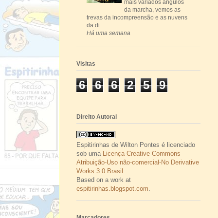
mais variados ângulos
da marcha, vemos as
trevas da incompreensão e as nuvens
da di...
Há uma semana
Visitas
6
6
6
2
5
9
Direito Autoral
Espitirinhas
de
Wilton Pontes
é licenciado
sob uma
Licença Creative Commons
Atribuição-Uso não-comercial-No Derivative
Works 3.0 Brasil
.
Based on a work at
espitirinhas.blogspot.com
.
Marcadores