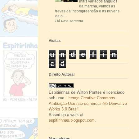
mais variados ângulos
da marcha, vemos as
trevas da incompreensão e as nuvens
da di...
Há uma semana
Visitas
u
n
d
e
f
i
n
e
d
Direito Autoral
Espitirinhas
de
Wilton Pontes
é licenciado
sob uma
Licença Creative Commons
Atribuição-Uso não-comercial-No Derivative
Works 3.0 Brasil
.
Based on a work at
espitirinhas.blogspot.com
.
Marcadores