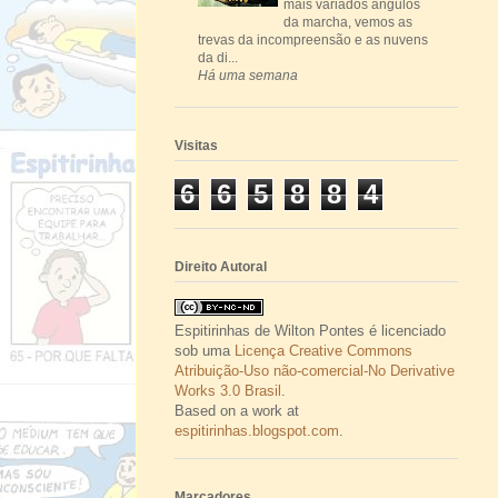
mais variados ângulos
da marcha, vemos as
trevas da incompreensão e as nuvens
da di...
Há uma semana
Visitas
6
6
5
8
8
4
Direito Autoral
Espitirinhas
de
Wilton Pontes
é licenciado
sob uma
Licença Creative Commons
Atribuição-Uso não-comercial-No Derivative
Works 3.0 Brasil
.
Based on a work at
espitirinhas.blogspot.com
.
Marcadores